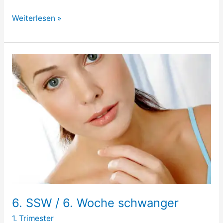
5.
Weiterlesen »
SSW
/
5.
Woche
schwanger
6. SSW / 6. Woche schwanger
1. Trimester