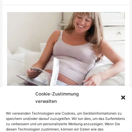
/
14.
Woche
schwanger
Cookie-Zustimmung
15. SSW / 15. Woche schwanger
verwalten
2. Trimester
Wir verwenden Technologien wie Cookies, um Geräteinformationen zu
speichern und/oder darauf zuzugreifen. Wir tun dies, um das Surferlebnis
In der 15. SSW übt Dein Baby das Atmen, Nuckeln und
zu verbessern und um personalisierte Werbung anzuzeigen. Wenn Sie
Schlucken. Es atmet und schluckt Fruchtwasser.
diesen Technologien zustimmen, können wir Daten wie das