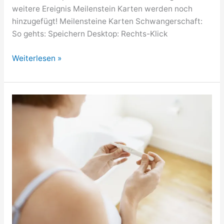
weitere Ereignis Meilenstein Karten werden noch
hinzugefügt! Meilensteine Karten Schwangerschaft:
So gehts: Speichern Desktop: Rechts-Klick
Meilensteine
Weiterlesen »
Karten
Schwangerschaft
–
kostenlos!