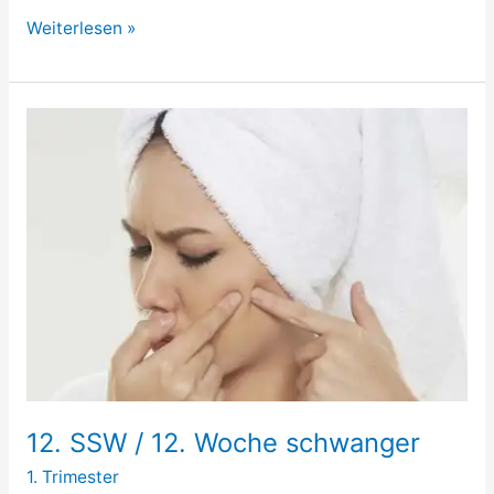
11.
Weiterlesen »
SSW
/
11.
Woche
schwanger
12. SSW / 12. Woche schwanger
1. Trimester