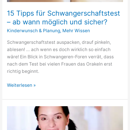
15 Tipps für Schwangerschaftstest
– ab wann möglich und sicher?
Kinderwunsch & Planung
,
Mehr Wissen
Schwangerschaftstest auspacken, drauf pinkeln,
ablesen! … ach wenn es doch wirklich so einfach
wäre! Ein Blick in Schwangeren-Foren verrät, dass
nach dem Test bei vielen Frauen das Orakeln erst
richtig beginnt.
15
Weiterlesen »
Tipps
für
Schwangerschaftstest
–
ab
wann