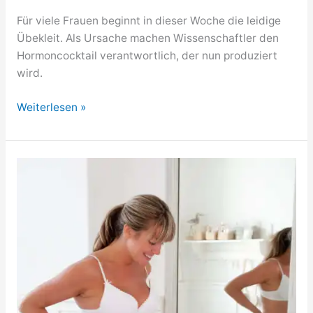
Für viele Frauen beginnt in dieser Woche die leidige
Übekleit. Als Ursache machen Wissenschaftler den
Hormoncocktail verantwortlich, der nun produziert
wird.
6.
Weiterlesen »
SSW
/
6.
Woche
schwanger