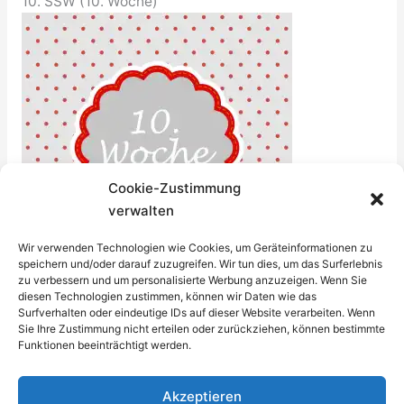
10. SSW (10. Woche)
Cookie-Zustimmung
verwalten
Wir verwenden Technologien wie Cookies, um Geräteinformationen zu
speichern und/oder darauf zuzugreifen. Wir tun dies, um das Surferlebnis
zu verbessern und um personalisierte Werbung anzuzeigen. Wenn Sie
diesen Technologien zustimmen, können wir Daten wie das
Surfverhalten oder eindeutige IDs auf dieser Website verarbeiten. Wenn
PDF zum Ausdrucken für Fotos, 10. SSW:
10-SSW.pdf
Sie Ihre Zustimmung nicht erteilen oder zurückziehen, können bestimmte
Funktionen beeinträchtigt werden.
←
Vorheriger Beitrag
Nächster Beitrag
→
Akzeptieren