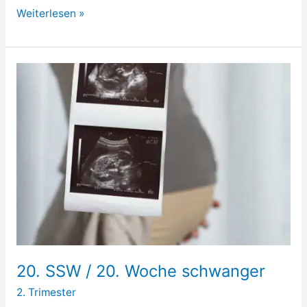
Welche
Weiterlesen »
Baby
Kleidergröße?
20. SSW / 20. Woche schwanger
2. Trimester