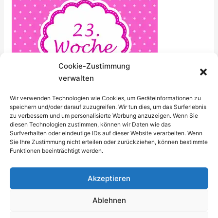
Cookie-Zustimmung
verwalten
Wir verwenden Technologien wie Cookies, um Geräteinformationen zu
speichern und/oder darauf zuzugreifen. Wir tun dies, um das Surferlebnis
zu verbessern und um personalisierte Werbung anzuzeigen. Wenn Sie
diesen Technologien zustimmen, können wir Daten wie das
Surfverhalten oder eindeutige IDs auf dieser Website verarbeiten. Wenn
PDF zum Ausdrucken für Fotos, 23. SSW:
23-SSW.pdf
Sie Ihre Zustimmung nicht erteilen oder zurückziehen, können bestimmte
Funktionen beeinträchtigt werden.
←
Vorheriger Beitrag
Nächster Beitrag
→
Akzeptieren
Ablehnen