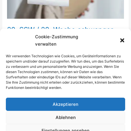
20. SSW / 20. Woche schwanger
Cookie-Zustimmung
2. Trimester
verwalten
Halbzeit! Am Ende der 20. SSW hast Du die Hälfte der
Wir verwenden Technologien wie Cookies, um Geräteinformationen zu
40 Wochen Schwangerschaft bereits hinter Dich
speichern und/oder darauf zuzugreifen. Wir tun dies, um das Surferlebnis
gebracht. In der Mitte der Schwangerschaft spürst Du
zu verbessern und um personalisierte Werbung anzuzeigen. Wenn Sie
auch wieder mehr Energie als in den vorherigen
diesen Technologien zustimmen, können wir Daten wie das
Surfverhalten oder eindeutige IDs auf dieser Website verarbeiten. Wenn
Wochen.
Sie Ihre Zustimmung nicht erteilen oder zurückziehen, können bestimmte
Funktionen beeinträchtigt werden.
20.
Weiterlesen »
SSW
Akzeptieren
/
20.
Ablehnen
Woche
schwanger
Einstellungen ansehen