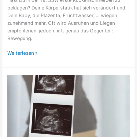
Hast Du in der 19. SSW erste Rückenschmerzen zu
beklagen? Deine Körperstatik hat sich verändert und
Dein Baby, die Plazenta, Fruchtwasser, … wiegen
zunehmend mehr. Oft wird Ausruhen und Liegen
empfohlenen, jedoch hilft genau das Gegenteil:
Bewegung.
19.
Weiterlesen »
SSW
/
19.
Woche
schwanger