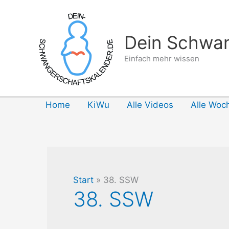
Zum
Inhalt
springen
Dein Schwan
Einfach mehr wissen
Home
KiWu
Alle Videos
Alle Woc
Start
38. SSW
38. SSW