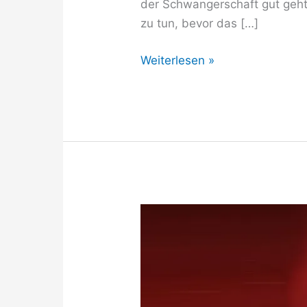
der Schwangerschaft gut geht,
zu tun, bevor das […]
Letzte
Weiterlesen »
Wochen
vor
der
Geburt