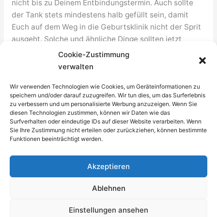
nicht bis zu Deinem Entbindungstermin. Auch sollte
der Tank stets mindestens halb gefüllt sein, damit
Euch auf dem Weg in die Geburtsklinik nicht der Sprit
ausgeht. Solche und ähnliche Dinge sollten jetzt
wirklich nicht auf den letzten Drücker verschoben
Cookie-Zustimmung
werden. Überlege genau, was Euch in den letzten
verwalten
Tagen vor oder gar am Tag der Geburt dazwischen
Wir verwenden Technologien wie Cookies, um Geräteinformationen zu
kommen könnte. Plane so, dass solche Hindernisse
speichern und/oder darauf zuzugreifen. Wir tun dies, um das Surferlebnis
nach Möglichkeit umgangen werden, dies lässt Dich
zu verbessern und um personalisierte Werbung anzuzeigen. Wenn Sie
in den letzten Wochen auch (hoffentlich) ruhiger
diesen Technologien zustimmen, können wir Daten wie das
Surfverhalten oder eindeutige IDs auf dieser Website verarbeiten. Wenn
schlafen.
Sie Ihre Zustimmung nicht erteilen oder zurückziehen, können bestimmte
Funktionen beeinträchtigt werden.
←
Vorheriger Beitrag
Nächster Beitrag
→
Akzeptieren
Ablehnen
Einstellungen ansehen