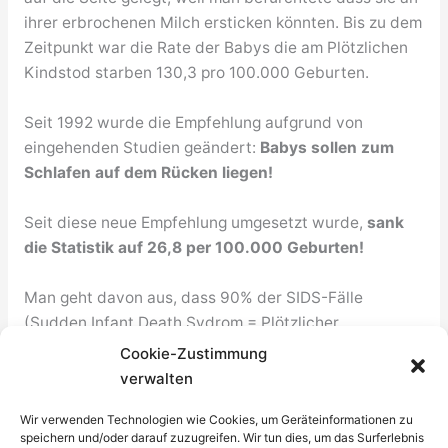
ihrer erbrochenen Milch ersticken könnten. Bis zu dem
Zeitpunkt war die Rate der Babys die am Plötzlichen
Kindstod starben 130,3 pro 100.000 Geburten.
Seit 1992 wurde die Empfehlung aufgrund von
eingehenden Studien geändert:
Babys sollen zum
Schlafen auf dem Rücken liegen!
Seit diese neue Empfehlung umgesetzt wurde,
sank
die Statistik auf 26,8 per 100.000 Geburten!
Man geht davon aus, dass 90% der SIDS-Fälle
(Sudden Infant Death Sydrom = Plötzlicher
Kindestod) vermeidbar wären, wenn Eltern die
Cookie-Zustimmung
Empfehungen einhielten. Die richtige Schlafumgebung,
verwalten
Ernährung und das Verhalten der Eltern spielen dabei
Wir verwenden Technologien wie Cookies, um Geräteinformationen zu
eine wichtige Rolle.
speichern und/oder darauf zuzugreifen. Wir tun dies, um das Surferlebnis