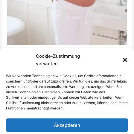
14. SSW / 14. Woche schwanger
Cookie-Zustimmung
verwalten
2. Trimester
Wir verwenden Technologien wie Cookies, um Geräteinformationen zu
Ab der 14. SSW beobachten Frauen oft
speichern und/oder darauf zuzugreifen. Wir tun dies, um das Surferlebnis
Veränderungen bei Leberflecken. Sie werden oft
zu verbessern und um personalisierte Werbung anzuzeigen. Wenn Sie
größer und dunkler, auch kommen vielleicht neue
diesen Technologien zustimmen, können wir Daten wie das
Surfverhalten oder eindeutige IDs auf dieser Website verarbeiten. Wenn
Leberflecken hinzu. Meist sind diese harmlos.
Sie Ihre Zustimmung nicht erteilen oder zurückziehen, können bestimmte
Funktionen beeinträchtigt werden.
14.
Weiterlesen »
SSW
Akzeptieren
/