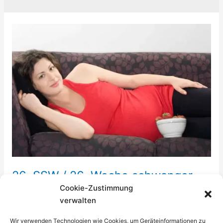
26. SSW / 26. Woche schwanger
Cookie-Zustimmung
2. Trimester
verwalten
Du merkst etwa ab der 26. SSW dass mit dem Bauch
Wir verwenden Technologien wie Cookies, um Geräteinformationen zu