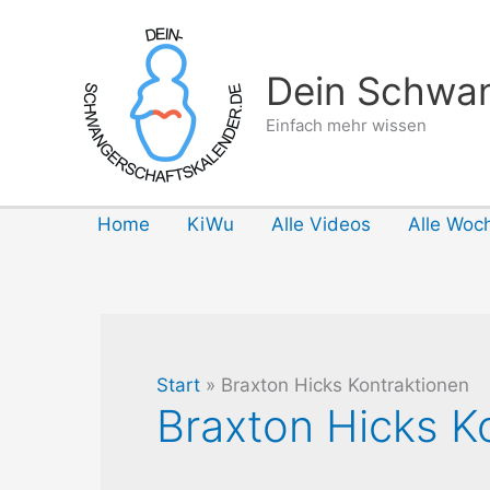
Zum
Inhalt
springen
Dein Schwan
Einfach mehr wissen
Home
KiWu
Alle Videos
Alle Woc
Start
Braxton Hicks Kontraktionen
Braxton Hicks K