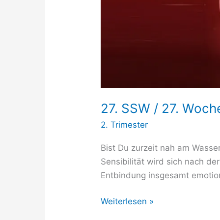
27. SSW / 27. Woc
2. Trimester
Bist Du zurzeit nah am Wasser
Sensibilität wird sich nach de
Entbindung insgesamt emotion
27.
Weiterlesen »
SSW